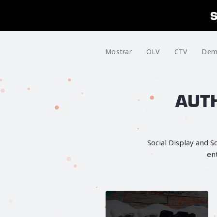
Mostrar
OLV
CTV
Dem
AUTH
Social Display and S
ent