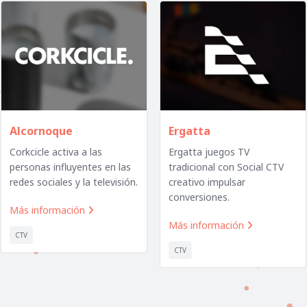
Alcornoque
Ergatta
Corkcicle activa a las
Ergatta juegos TV
personas influyentes en las
tradicional con Social CTV
redes sociales y la televisión.
creativo impulsar
conversiones.
Más información

Más información

CTV
CTV