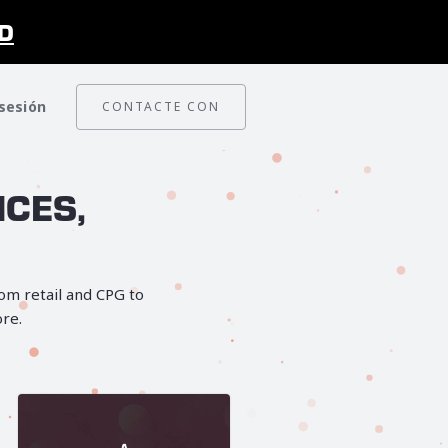
D
 sesión
CONTACTE CON
NCES,
rom retail and CPG to
ore.