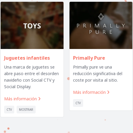
Juguetes infantiles
Primally Pure
Una marca de juguetes se
Primally pure ve una
abre paso entre el desorden
reducción significativa del
navideño con Social CTV y
coste por visita al sitio.
Social Display.
Más información

Más información

CTV
CTV
MOSTRAR