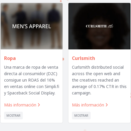
Ropa
Curlsmith
Una marca de ropa de venta
Curlsmith distributed social
directa al consumidor (D2C)
across the open web and
consigue un ROAS del 16%
the creatives reached an
en ventas online con Simpli.fi
average of 0.17% CTR in this
y Spaceback Social Display.
campaign.
Más información
Más información


MOSTRAR
MOSTRAR